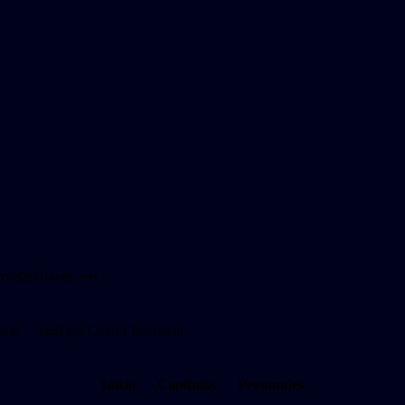
PUBLICIDAD
velas
Humor
afío'
YouTube Caracol Televisión
Inicio
Capítulos
Personajes