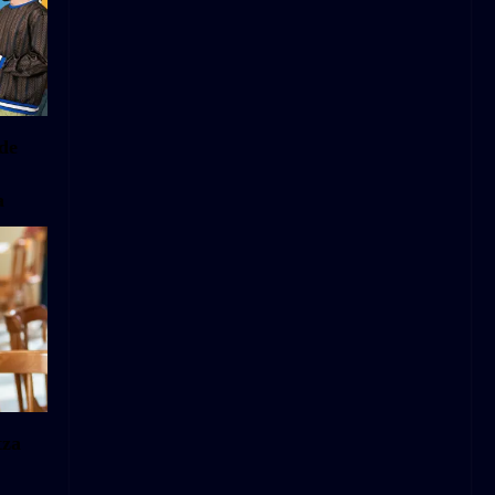
nde
a
tza