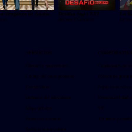
a Venganza de Analía
Desafío Siglo XXI
La R
eries
Realities Y Concursos
Entret
SERVICIOS
CORPORATIV
Clientes y proveedores
Condiciones de ac
Código del buen gobierno
Política de privac
Contáctenos
Portal corporativo
Defensor del televidente
Responsabilidad c
Mapa del sitio
SIC
Pauta con nosotros
Términos y condi
Servicio al televidente