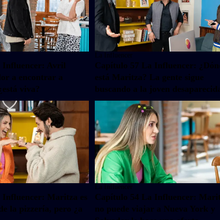
La Influencer
 Influencer: Avril
Capítulo 57 La Influencer: ¿Dó
or a encontrar a
está Maritza? La gente sigue
¿está viva?
buscando a la joven desaparecid
La Influencer
 Influencer: Maritza es
Capítulo 54 La Influencer: Mari
e la pizzería, pero ¿a
no puede viajar a Nueva York y