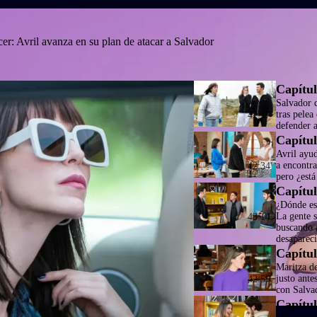
er: Avril avanza en su plan de atacar a Salvador
Capítul
Salvador 
tras pelea
42:17
defender 
Capítul
Avril ayu
a encontra
42:34
pero ¿está
Capítul
¿Dónde es
La gente 
43:14
buscando 
desaparec
Capítul
Maritza d
justo ante
42:59
con Salva
Capítul