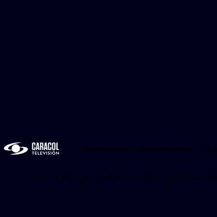
Inicio
Programas
Actualidad
Desafío
En vivo
No
En vivo 'Yo Me Llamo'
Bebé de Laura Tobón
Inscripciones 'Des
Juegos