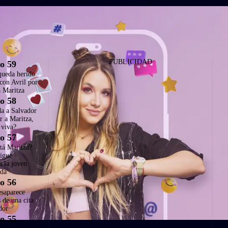
PUBLICIDAD
o 59
queda herido
 con Avril por
a Maritza
o 58
da a Salvador
r a Maritza,
 viva?
o 57
tá Maritza?
sigue
a la joven
ida
o 56
esaparece
s de una cita
dor
o 55