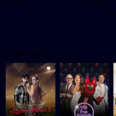
Salvador
qué costo?
C
Producciones