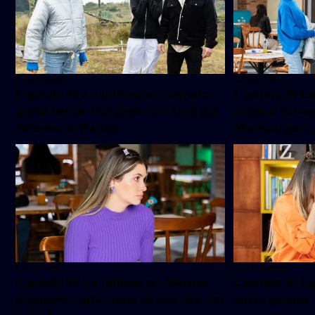
La Influencer
La Influencer
Capítulo 59 La Influencer: Salvador
Capítulo 58 La
queda herido tras pelea con Avril por
ayuda a Salvad
defender a Maritza
Maritza, pero 
La Influencer
La Influencer
Capítulo 56 La Influencer: Maritza
Capítulo 55 La
desaparece justo antes de una cita con
nueva gerente d