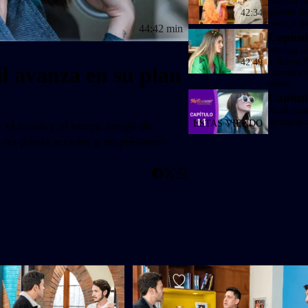
Maritza e
gerente de
42:34
pero ¿a qu
44:42 min
Capítul
Maritza n
a Nueva Y
42:49
il avanza en su plan
Salvador 
oferta
Capítul
Avril avan
de atacar 
r el novio y el nuevo amigo de
o no pueda acceder a un préstamo
Whatsapp
Facebook
Twitter