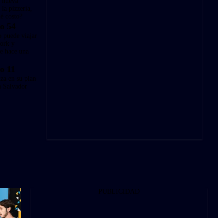
s nueva
 la pizzería,
é costo?
o 54
o puede viajar
ork y
le hace una
o 11
za en su plan
a Salvador
PUBLICIDAD