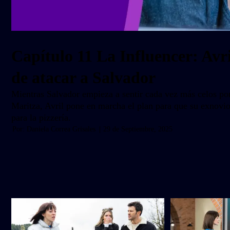
Capítulo 11 La Influencer: Avr
de atacar a Salvador
Mientras Salvador empieza a sentir cada vez más celos po
Maritza, Avril pone en marcha el plan para que su exnovi
para la pizzería.
Por:
Daniela Correa Grisales
|
29 de Septiembre, 2025