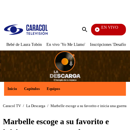
PUBLICIDAD
EN VIVO
También Caerás
Enviar
búsqueda
Bebé de Laura Tobón
En vivo 'Yo Me Llamo'
Inscripciones 'Desafío'
Inicio
Capítulos
Equipos
Caracol TV
/
La Descarga
/
Marbelle escoge a su favorito e inicia una guerra
Marbelle escoge a su favorito e