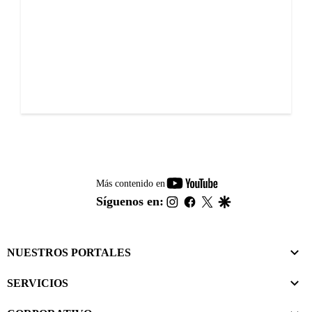
youtube-
Más contenido en
footer
instagram
facebook
twitter
google
Síguenos en:
NUESTROS PORTALES
SERVICIOS