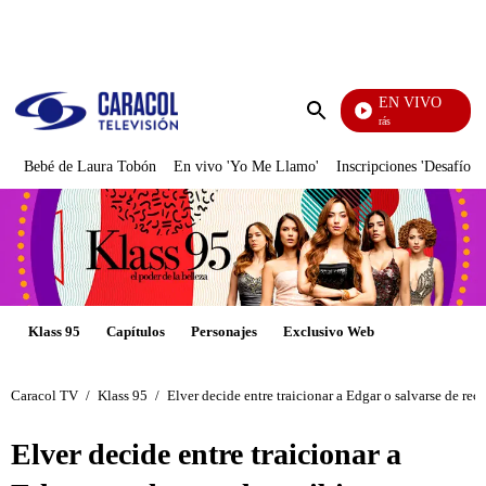
PUBLICIDAD
EN VIVO
También Caerás
Enviar
búsqueda
Bebé de Laura Tobón
En vivo 'Yo Me Llamo'
Inscripciones 'Desafío'
Klass 95
Capítulos
Personajes
Exclusivo Web
Caracol TV
/
Klass 95
/
Elver decide entre traicionar a Edgar o salvarse de rec
Elver decide entre traicionar a