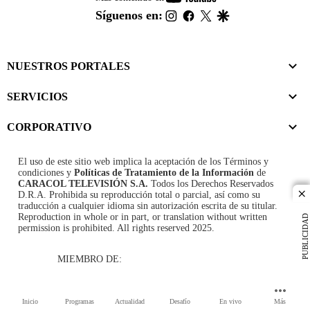
footer
instagram
facebook
twitter
google
Síguenos en:
NUESTROS PORTALES
SERVICIOS
CORPORATIVO
El uso de este sitio web implica la aceptación de los
Términos y
condiciones
y
Políticas de Tratamiento de la Información
de
CARACOL TELEVISIÓN S.A.
Todos los Derechos Reservados
D.R.A. Prohibida su reproducción total o parcial, así como su
cl
traducción a cualquier idioma sin autorización escrita de su titular.
Reproduction in whole or in part, or translation without written
PUBLICIDAD
permission is prohibited. All rights reserved 2025.
MIEMBRO DE:
Inicio
Programas
Actualidad
Desafío
En vivo
Más