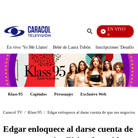
PUBLICIDAD
EN VIVO
También Caerás
Enviar
búsqueda
En vivo 'Yo Me Llamo'
Bebé de Laura Tobón
Inscripciones 'Desafío'
Klass 95
Capítulos
Personajes
Exclusivo Web
Caracol TV
/
Klass 95
/
Edgar enloquece al darse cuenta de que sus negocios i
Edgar enloquece al darse cuenta de