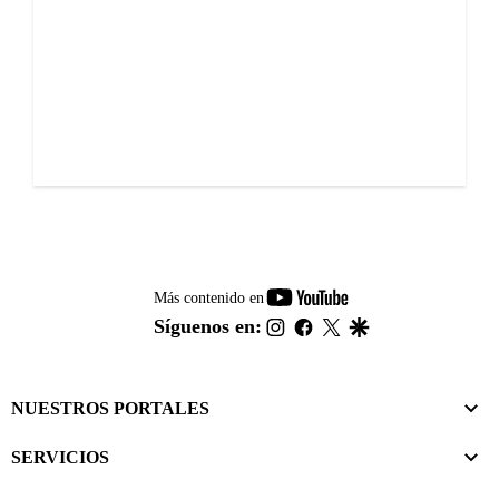
youtube-
Más contenido en
footer
instagram
facebook
twitter
google
Síguenos en:
NUESTROS PORTALES
SERVICIOS