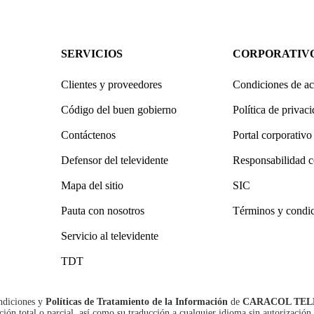
SERVICIOS
CORPORATIV
Clientes y proveedores
Condiciones de ac
Código del buen gobierno
Política de privac
Contáctenos
Portal corporativo
Defensor del televidente
Responsabilidad c
Mapa del sitio
SIC
Pauta con nosotros
Términos y condi
Servicio al televidente
TDT
ndiciones
y
Políticas de Tratamiento de la Información
de
CARACOL TEL
n total o parcial, así como su traducción a cualquier idioma sin autorización 