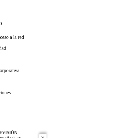
O
ceso a la red
idad
orporativa
ciones
EVISIÓN
escrita de su