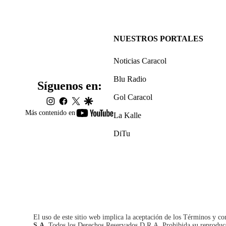
NUESTROS PORTALES
Noticias Caracol
Blu Radio
Síguenos en:
Gol Caracol
instagram
facebook
twitter
google
youtube-
Más contenido en
La Kalle
footer
DiTu
El uso de este sitio web implica la aceptación de los
Términos y co
S.A.
Todos los Derechos Reservados D.R.A. Prohibida su reproducció