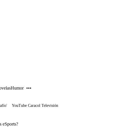
PUBLICIDAD
velas
Humor
afío'
YouTube Caracol Televisión
os eSports?