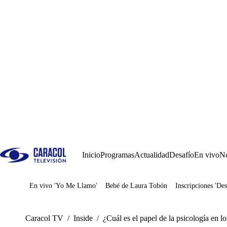
Inicio
Programas
Actualidad
Desafío
En vivo
No
En vivo 'Yo Me Llamo'
Bebé de Laura Tobón
Inscripciones 'Des
Juegos
Caracol TV
/
Inside
/
¿Cuál es el papel de la psicología en l