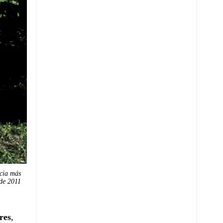
cia más
de 2011
res
,