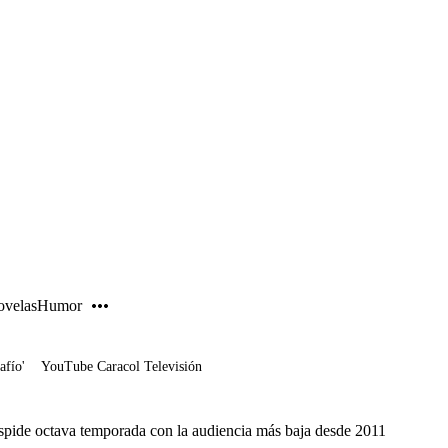
PUBLICIDAD
velas
Humor
afío'
YouTube Caracol Televisión
pide octava temporada con la audiencia más baja desde 2011