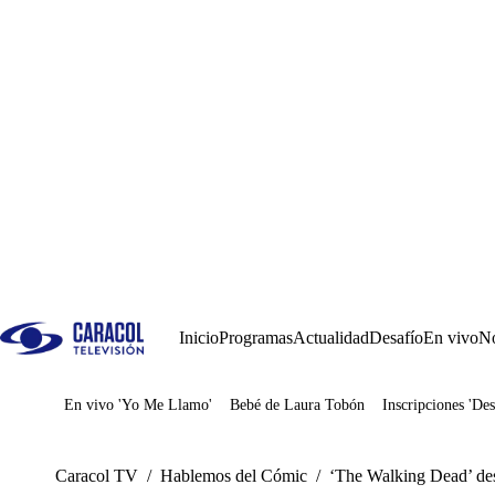
Inicio
Programas
Actualidad
Desafío
En vivo
No
En vivo 'Yo Me Llamo'
Bebé de Laura Tobón
Inscripciones 'Des
Juegos
Caracol TV
/
Hablemos del Cómic
/
‘The Walking Dead’ des