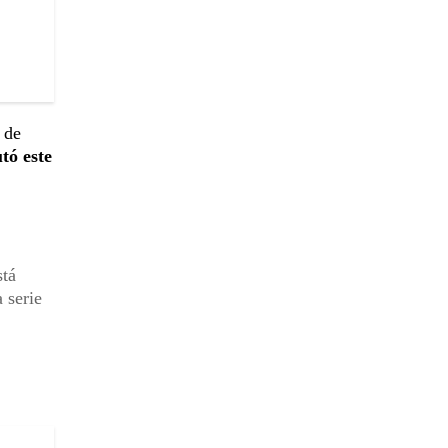
 de
tó este
stá
 serie