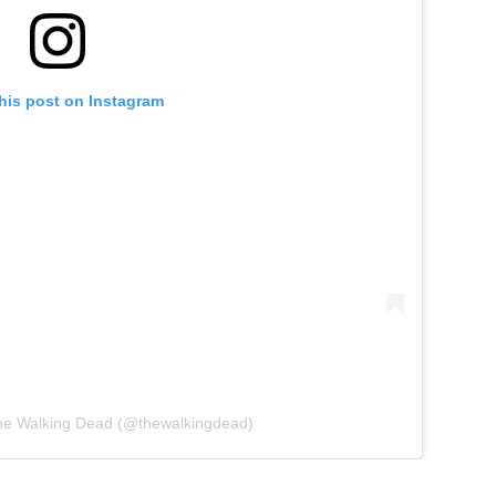
his post on Instagram
The Walking Dead (@thewalkingdead)