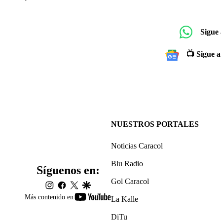
Sigue
📺 Sigue a
NUESTROS PORTALES
Noticias Caracol
Blu Radio
Síguenos en:
Gol Caracol
instagram
facebook
twitter
google
youtube-
Más contenido en
La Kalle
footer
DiTu