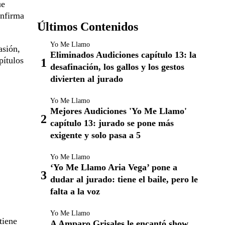
ue
onfirma
Últimos Contenidos
Yo Me Llamo
asión,
Eliminados Audiciones capítulo 13: la
pítulos
desafinación, los gallos y los gestos
divierten al jurado
Yo Me Llamo
Mejores Audiciones 'Yo Me Llamo'
capítulo 13: jurado se pone más
exigente y solo pasa a 5
Yo Me Llamo
‘Yo Me Llamo Aria Vega’ pone a
dudar al jurado: tiene el baile, pero le
falta a la voz
Yo Me Llamo
tiene
A Amparo Grisales le encantó show