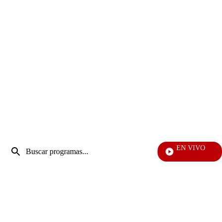
Entrada
EN VIVO
de
Vecinos
Enviar
búsqueda
búsqueda