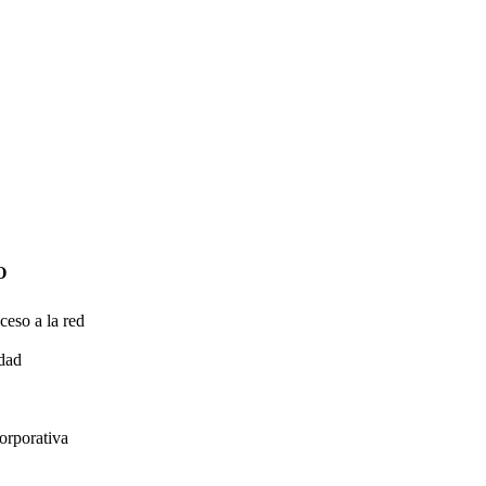
O
ceso a la red
idad
orporativa