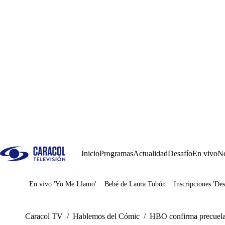
Inicio
Programas
Actualidad
Desafío
En vivo
No
En vivo 'Yo Me Llamo'
Bebé de Laura Tobón
Inscripciones 'Des
Juegos
Caracol TV
/
Hablemos del Cómic
/
HBO confirma precuela