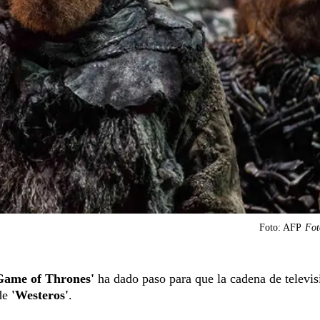
Foto: AFP
Fot
Game of Thrones'
ha dado paso para que la cadena de televis
 de
'Westeros'
.