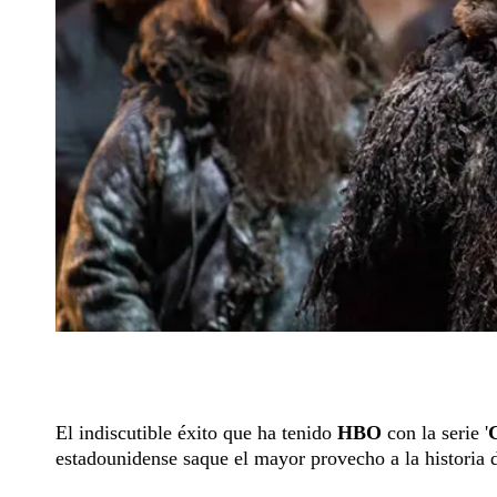
El indiscutible éxito que ha tenido
HBO
con la serie '
estadounidense saque el mayor provecho a la historia