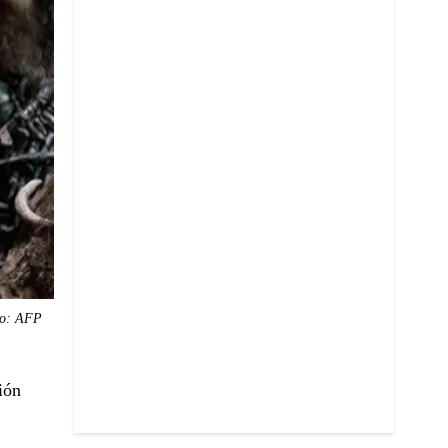
o: AFP
ión