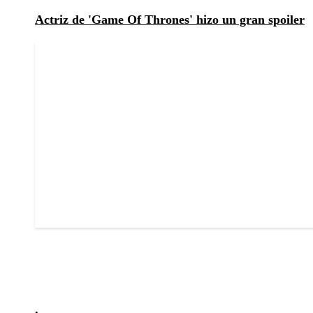
Actriz de 'Game Of Thrones' hizo un gran spoiler
.