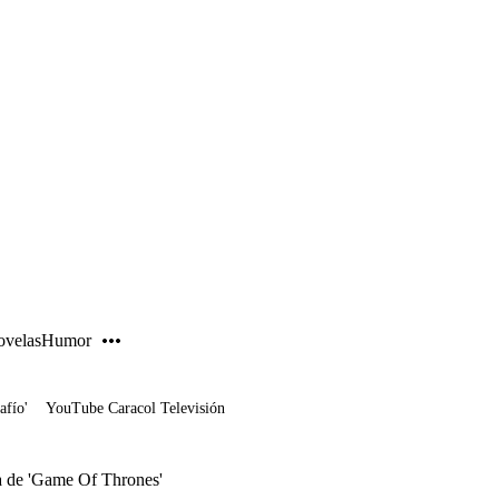
PUBLICIDAD
velas
Humor
afío'
YouTube Caracol Televisión
 de 'Game Of Thrones'