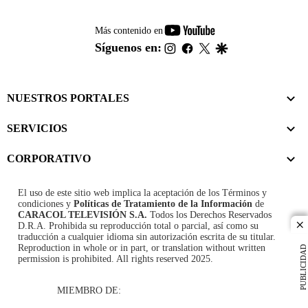
youtube-
Más contenido en
footer
instagram
facebook
twitter
google
Síguenos en:
NUESTROS PORTALES
SERVICIOS
CORPORATIVO
El uso de este sitio web implica la aceptación de los
Términos y
condiciones
y
Políticas de Tratamiento de la Información
de
CARACOL TELEVISIÓN S.A.
Todos los Derechos Reservados
D.R.A. Prohibida su reproducción total o parcial, así como su
cl
traducción a cualquier idioma sin autorización escrita de su titular.
Reproduction in whole or in part, or translation without written
PUBLICIDAD
permission is prohibited. All rights reserved 2025.
MIEMBRO DE: