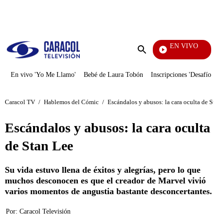
PUBLICIDAD
EN VIVO
Pura Div
Enviar
búsqueda
En vivo 'Yo Me Llamo'
Bebé de Laura Tobón
Inscripciones 'Desafío'
Caracol TV
/
Hablemos del Cómic
/
Escándalos y abusos: la cara oculta de St
Escándalos y abusos: la cara oculta
de Stan Lee
Su vida estuvo llena de éxitos y alegrías, pero lo que
muchos desconocen es que el creador de Marvel vivió
varios momentos de angustia bastante desconcertantes.
Por:
Caracol Televisión