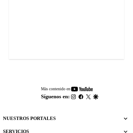
youtube-
Más contenido en
footer
instagram
facebook
twitter
google
Síguenos en:
NUESTROS PORTALES
SERVICIOS