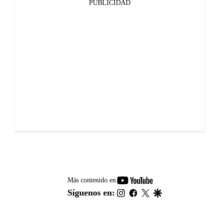
PUBLICIDAD
youtube-
Más contenido en
footer
instagram
facebook
twitter
google
Síguenos en: