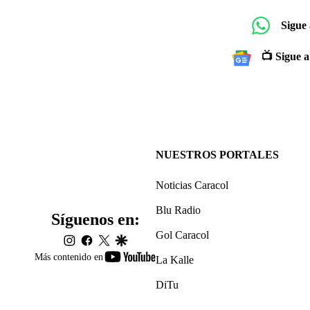
Sigue
📺 Sigue a
NUESTROS PORTALES
Noticias Caracol
Blu Radio
Síguenos en:
Gol Caracol
instagram
facebook
twitter
google
youtube-
Más contenido en
La Kalle
footer
DiTu