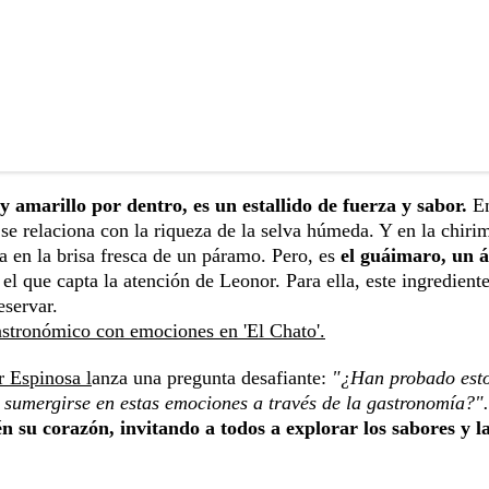
y amarillo por dentro, es un estallido de fuerza y sabor.
En
 se relaciona con la riqueza de la selva húmeda. Y en la chiri
a en la brisa fresca de un páramo. Pero, es
el guáimaro, un á
el que capta la atención de Leonor. Para ella, este ingredient
eservar.
gastronómico con emociones en 'El Chato'.
 Espinosa l
anza una pregunta desafiante:
"¿Han probado est
 sumergirse en estas emociones a través de la gastronomía?".
n su corazón, invitando a todos a explorar los sabores y l