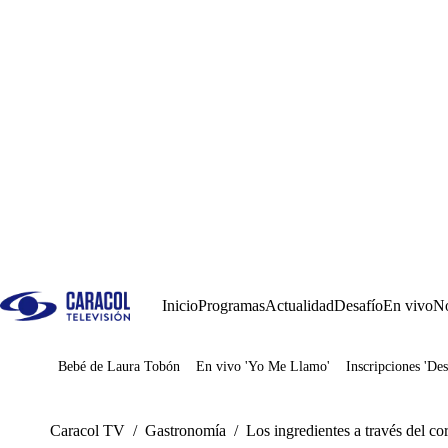
Inicio
Programas
Actualidad
Desafío
En vivo
No
Bebé de Laura Tobón
En vivo 'Yo Me Llamo'
Inscripciones 'Des
Juegos
Caracol TV
/
Gastronomía
/
Los ingredientes a través del c