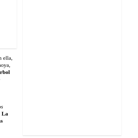
 ella,
moya,
rbol
e
os
La
as