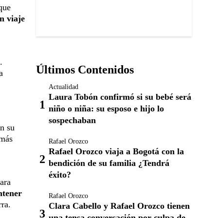
que
n viaje
.
Últimos Contenidos
a
Actualidad
Laura Tobón confirmó si su bebé será
niño o niña: su esposo e hijo lo
sospechaban
en su
 más
Rafael Orozco
Rafael Orozco viaja a Bogotá con la
bendición de su familia ¿Tendrá
éxito?
ara
ntener
Rafael Orozco
rra.
Clara Cabello y Rafael Orozco tienen
una tensa conversación por culpa de