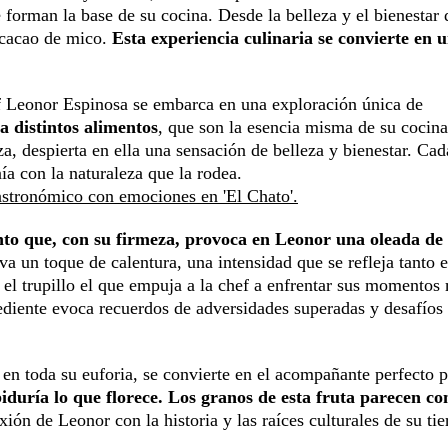
forman la base de su cocina. Desde la belleza y el bienestar 
l cacao de mico.
Esta experiencia culinaria se convierte en u
f Leonor Espinosa se embarca en una exploración única de
a distintos alimentos
, que son la esencia misma de su cocina
a, despierta en ella una sensación de belleza y bienestar. Cad
ía con la naturaleza que la rodea.
gastronómico con emociones en 'El Chato'.
nto que, con su firmeza, provoca en Leonor una oleada de
eva un toque de calentura, una intensidad que se refleja tanto 
el trupillo el que empuja a la chef a enfrentar sus momentos
ngrediente evoca recuerdos de adversidades superadas y desafíos
en toda su euforia, se convierte en el acompañante perfecto p
iduría lo que florece. Los granos de esta fruta parecen co
ión de Leonor con la historia y las raíces culturales de su tie