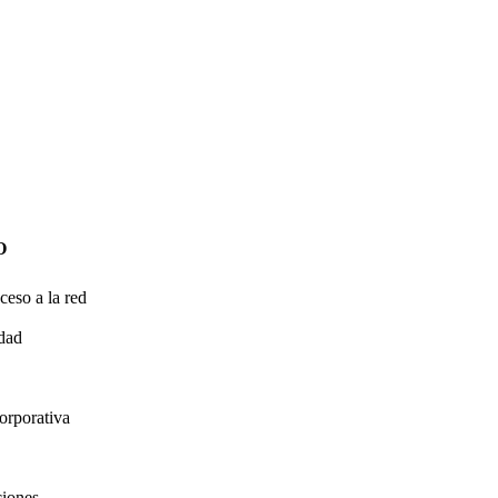
O
ceso a la red
idad
orporativa
ciones