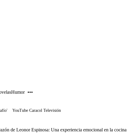
PUBLICIDAD
velas
Humor
afío'
YouTube Caracol Televisión
orazón de Leonor Espinosa: Una experiencia emocional en la cocina