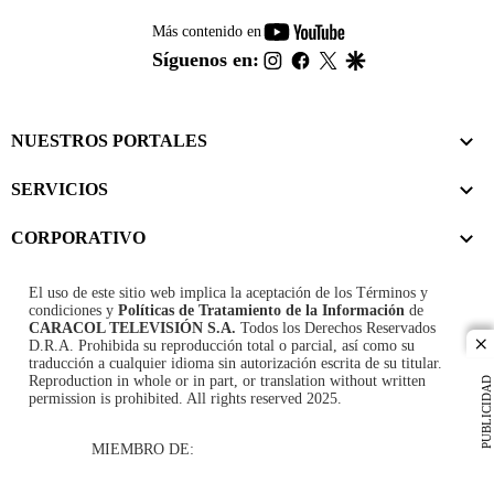
youtube-
Más contenido en
footer
instagram
facebook
twitter
google
Síguenos en:
NUESTROS PORTALES
SERVICIOS
CORPORATIVO
El uso de este sitio web implica la aceptación de los
Términos y
condiciones
y
Políticas de Tratamiento de la Información
de
CARACOL TELEVISIÓN S.A.
Todos los Derechos Reservados
D.R.A. Prohibida su reproducción total o parcial, así como su
cl
traducción a cualquier idioma sin autorización escrita de su titular.
Reproduction in whole or in part, or translation without written
PUBLICIDAD
permission is prohibited. All rights reserved 2025.
MIEMBRO DE: