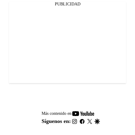
PUBLICIDAD
youtube-
Más contenido en
footer
instagram
facebook
twitter
google
Síguenos en: