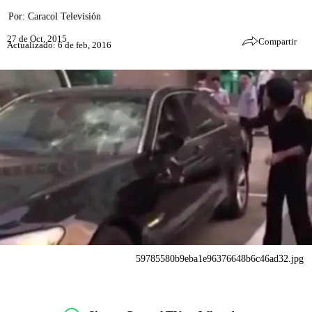
Por:
Caracol Televisión
27 de Oct, 2015
Compartir
Actualizado: 6 de feb, 2016
59785580b9eba1e96376648b6c46ad32.jpg