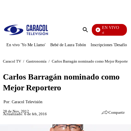
PUBLICIDAD
EN VIVO
Noticias Caracol
Enviar
búsqueda
En vivo 'Yo Me Llamo'
Bebé de Laura Tobón
Inscripciones 'Desafío'
Caracol TV
/
Gastronomía
/
Carlos Barragán nominado como Mejor Reportero
Carlos Barragán nominado como
Mejor Reportero
Por:
Caracol Televisión
28 de Nov, 2012
Compartir
Actualizado: 6 de feb, 2016