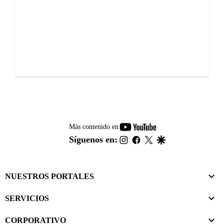
youtube-
Más contenido en
footer
instagram
facebook
twitter
google
Síguenos en:
NUESTROS PORTALES
SERVICIOS
CORPORATIVO