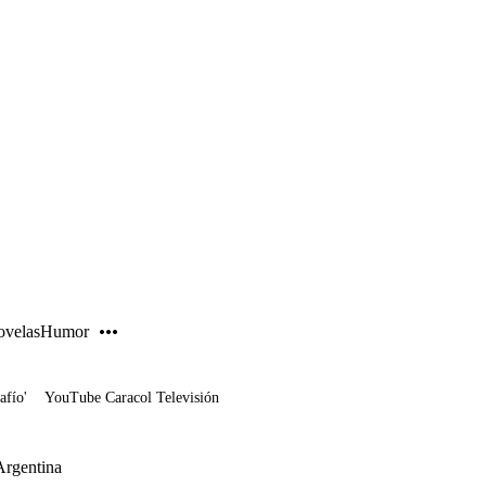
PUBLICIDAD
velas
Humor
afío'
YouTube Caracol Televisión
Argentina