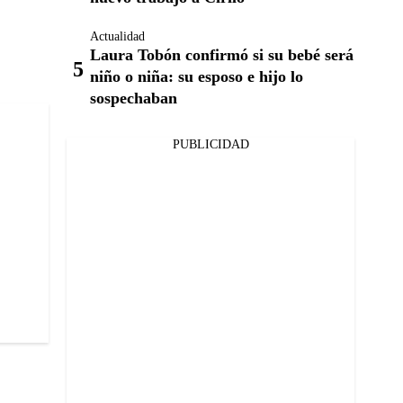
Actualidad
Laura Tobón confirmó si su bebé será
niño o niña: su esposo e hijo lo
sospechaban
PUBLICIDAD