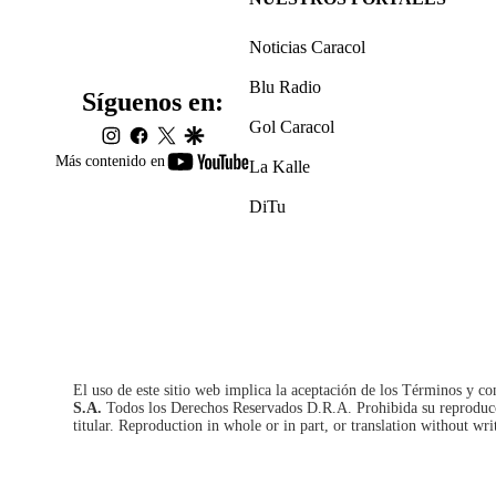
Noticias Caracol
Blu Radio
Síguenos en:
Gol Caracol
instagram
facebook
twitter
google
youtube-
Más contenido en
La Kalle
footer
DiTu
El uso de este sitio web implica la aceptación de los
Términos y co
S.A.
Todos los Derechos Reservados D.R.A. Prohibida su reproducció
titular. Reproduction in whole or in part, or translation without wri