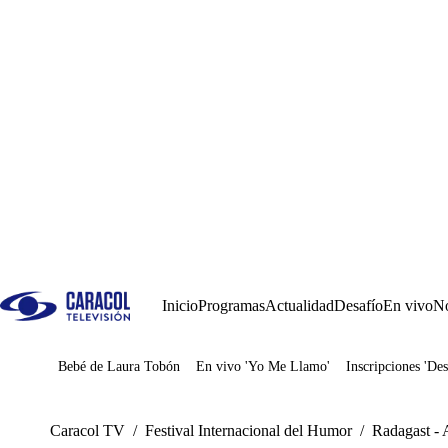
Inicio
Programas
Actualidad
Desafío
En vivo
No
Bebé de Laura Tobón
En vivo 'Yo Me Llamo'
Inscripciones 'Des
Juegos
Caracol TV
/
Festival Internacional del Humor
/
Radagast - 