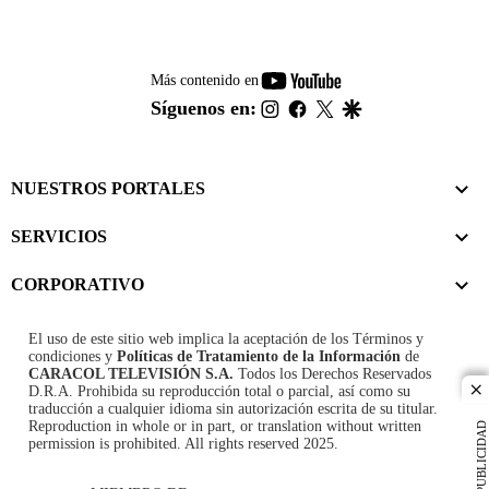
youtube-
Más contenido en
footer
instagram
facebook
twitter
google
Síguenos en:
NUESTROS PORTALES
SERVICIOS
CORPORATIVO
El uso de este sitio web implica la aceptación de los
Términos y
condiciones
y
Políticas de Tratamiento de la Información
de
CARACOL TELEVISIÓN S.A.
Todos los Derechos Reservados
D.R.A. Prohibida su reproducción total o parcial, así como su
cl
traducción a cualquier idioma sin autorización escrita de su titular.
Reproduction in whole or in part, or translation without written
PUBLICIDAD
permission is prohibited. All rights reserved 2025.