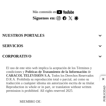
youtube-
Más contenido en
footer
instagram
facebook
twitter
google
Síguenos en:
NUESTROS PORTALES
SERVICIOS
CORPORATIVO
El uso de este sitio web implica la aceptación de los
Términos y
condiciones
y
Políticas de Tratamiento de la Información
de
CARACOL TELEVISIÓN S.A.
Todos los Derechos Reservados
D.R.A. Prohibida su reproducción total o parcial, así como su
cl
traducción a cualquier idioma sin autorización escrita de su titular.
Reproduction in whole or in part, or translation without written
PUBLICIDAD
permission is prohibited. All rights reserved 2025.
MIEMBRO DE: