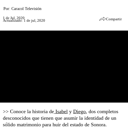
Por:
Caracol Televisión
1 de Jul, 2020
Compartir
Actualizado: 1 de jul, 2020
>> Conoce la historia de
Isabel
y
Diego
, dos completos
desconocidos que tienen que asumir la identidad de un
sólido matrimonio para huir del estado de Sonora.