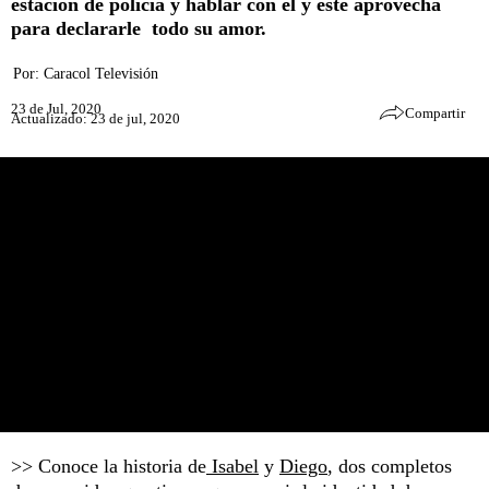
estación de policía y hablar con él y este aprovecha
para declararle todo su amor.
Por:
Caracol Televisión
23 de Jul, 2020
Compartir
Actualizado: 23 de jul, 2020
>> Conoce la historia de
Isabel
y
Diego
, dos completos