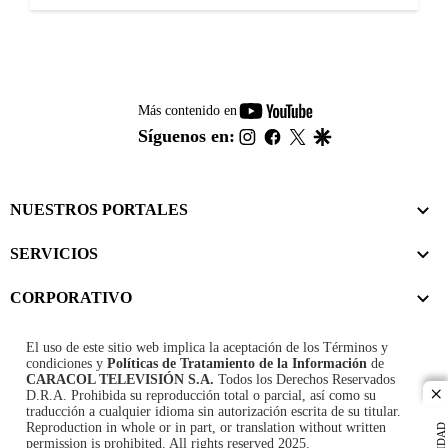
youtube-
Más contenido en
footer
instagram
facebook
twitter
google
Síguenos en:
NUESTROS PORTALES
SERVICIOS
CORPORATIVO
El uso de este sitio web implica la aceptación de los
Términos y
condiciones
y
Políticas de Tratamiento de la Información
de
CARACOL TELEVISIÓN S.A.
Todos los Derechos Reservados
D.R.A. Prohibida su reproducción total o parcial, así como su
cl
traducción a cualquier idioma sin autorización escrita de su titular.
Reproduction in whole or in part, or translation without written
permission is prohibited. All rights reserved 2025.