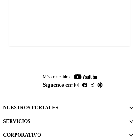
youtube-
Más contenido en
footer
instagram
facebook
twitter
google
Síguenos en:
NUESTROS PORTALES
SERVICIOS
CORPORATIVO