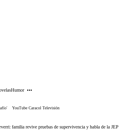
PUBLICIDAD
velas
Humor
afío'
YouTube Caracol Televisión
erri: familia revive pruebas de supervivencia y habla de la JEP