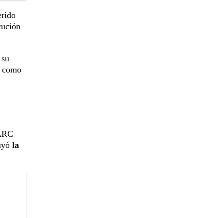
erido
cución
 su
ca como
FARC
tuyó
la