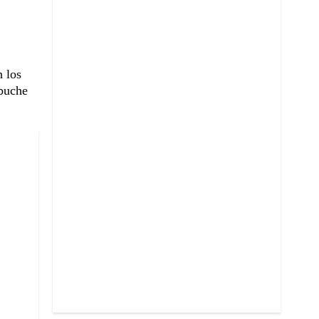
n los
mbuche