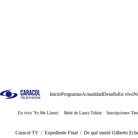
Inicio
Programas
Actualidad
Desafío
En vivo
No
En vivo 'Yo Me Llamo'
Bebé de Laura Tobón
Inscripciones 'Des
Juegos
Caracol TV
/
Expediente Final
/
De qué murió Gilberto Echev