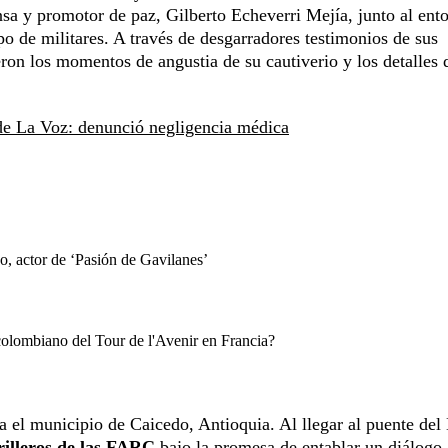
nsa y promotor de paz, Gilberto Echeverri Mejía, junto al ent
o de militares. A través de desgarradores testimonios de sus
eron los momentos de angustia de su cautiverio y los detalles 
de La Voz: denunció negligencia médica
o, actor de ‘Pasión de Gavilanes’
 colombiano del Tour de l'Avenir en Francia?
 el municipio de Caicedo, Antioquia. Al llegar al puente del
rilleros de las FARC
bajo la promesa de entablar un diálogo.