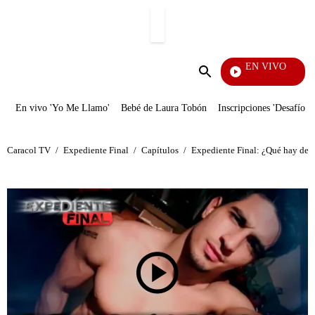
PUBLICIDAD
EN VIVO
Veci
Enviar
búsqueda
En vivo 'Yo Me Llamo'
Bebé de Laura Tobón
Inscripciones 'Desafío'
Caracol TV
/
Expediente Final
/
Capítulos
/
Expediente Final: ¿Qué hay detr