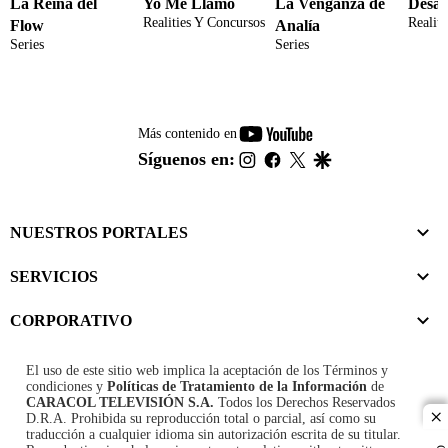
La Reina del
Yo Me Llamo
La Venganza de
Desaf
Realities Y Concursos
Realit
Flow
Analía
Series
Series
youtube-
Más contenido en
footer
instagram
facebook
twitter
google
Síguenos en:
NUESTROS PORTALES
SERVICIOS
CORPORATIVO
El uso de este sitio web implica la aceptación de los
Términos y
condiciones
y
Políticas de Tratamiento de la Información
de
CARACOL TELEVISIÓN S.A.
Todos los Derechos Reservados
D.R.A. Prohibida su reproducción total o parcial, así como su
cl
traducción a cualquier idioma sin autorización escrita de su titular.