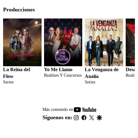
Producciones
La Reina del
Yo Me Llamo
La Venganza de
Desaf
Realities Y Concursos
Realit
Flow
Analía
Series
Series
youtube-
Más contenido en
footer
instagram
facebook
twitter
google
Síguenos en: