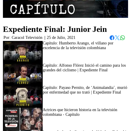
Expediente Final: Junior Jein
Por:
Caracol Televisión
|
25 de Julio, 2021
Whats
Facebook
Twitter
Capítulo: Humberto Arango, el villano por
excelencia de la televisión colombiana
42:35
Capítulo: Alfonso Flórez Inició el camino para los
grandes del ciclismo | Expediente Final
Capítulo: Payaso Pernito, de ‘Animalandia’, murió
por enfermedad que no trató | Expediente Final
Actrices que hicieron historia en la televisión
colombiana - Capítulo