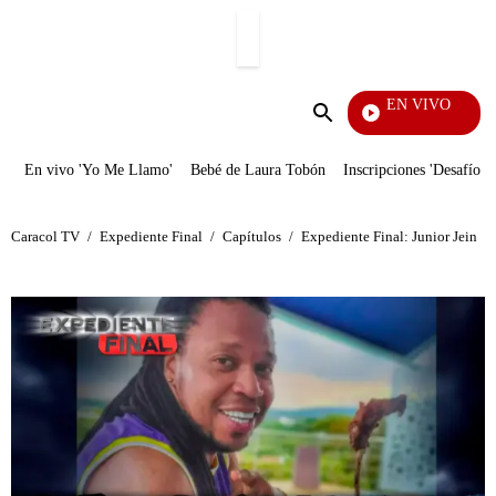
PUBLICIDAD
EN VIVO
Día A Día
Enviar
búsqueda
En vivo 'Yo Me Llamo'
Bebé de Laura Tobón
Inscripciones 'Desafío'
Caracol TV
/
Expediente Final
/
Capítulos
/
Expediente Final: Junior Jein