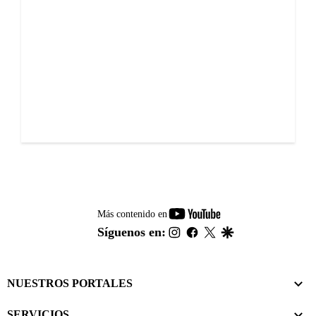
youtube-
Más contenido en
footer
instagram
facebook
twitter
google
Síguenos en:
NUESTROS PORTALES
SERVICIOS