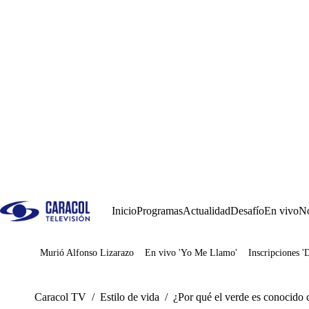
Inicio
Programas
Actualidad
Desafío
En vivo
No
Murió Alfonso Lizarazo
En vivo 'Yo Me Llamo'
Inscripciones '
Juegos
Caracol TV
/
Estilo de vida
/
¿Por qué el verde es conocido 