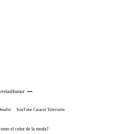
PUBLICIDAD
velas
Humor
Desafío'
YouTube Caracol Televisión
como el color de la moda?