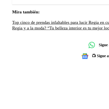
Mira también:
Top cinco de prendas infaltables para lucir Regia en c
Regia y a la moda?
“Tu belleza interior es tu mejor l
Sigue
📺 Sigue a