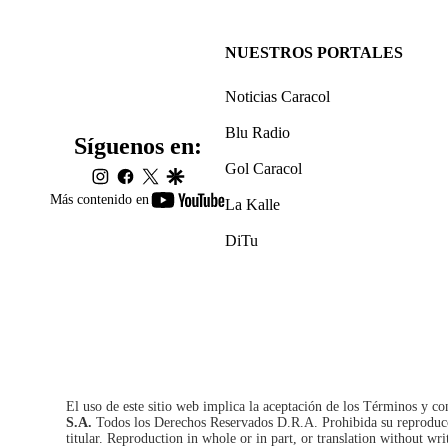
NUESTROS PORTALES
Noticias Caracol
Blu Radio
Síguenos en:
Gol Caracol
instagram
facebook
twitter
google
youtube-
Más contenido en
La Kalle
footer
DiTu
El uso de este sitio web implica la aceptación de los
Términos y co
S.A.
Todos los Derechos Reservados D.R.A. Prohibida su reproducció
titular. Reproduction in whole or in part, or translation without wri