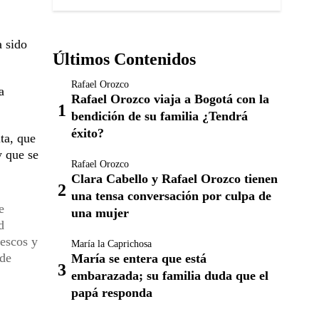
a sido
Últimos Contenidos
Rafael Orozco
a
Rafael Orozco viaja a Bogotá con la
bendición de su familia ¿Tendrá
éxito?
ta, que
y que se
Rafael Orozco
Clara Cabello y Rafael Orozco tienen
una tensa conversación por culpa de
e
una mujer
d
rescos y
María la Caprichosa
 de
María se entera que está
embarazada; su familia duda que el
papá responda