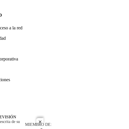
O
ceso a la red
idad
orporativa
ciones
EVISIÓN
escrita de su
close
MIEMBRO DE: