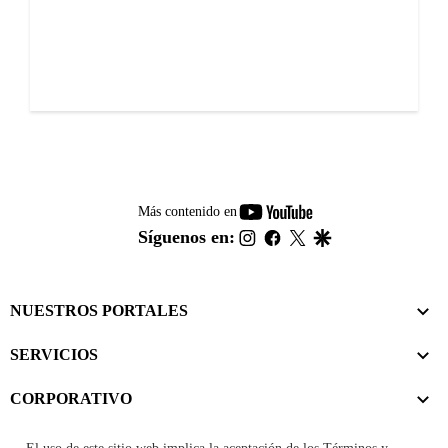
youtube-
Más contenido en
footer
instagram
facebook
twitter
google
Síguenos en:
NUESTROS PORTALES
SERVICIOS
CORPORATIVO