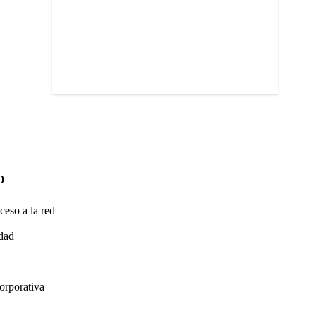
O
ceso a la red
idad
orporativa