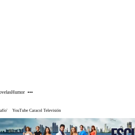
PUBLICIDAD
velas
Humor
afío'
YouTube Caracol Televisión