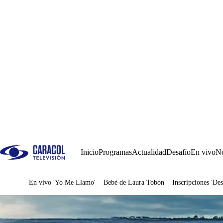
Inicio
Programas
Actualidad
Desafío
En vivo
No
En vivo 'Yo Me Llamo'
Bebé de Laura Tobón
Inscripciones 'Des
Juegos