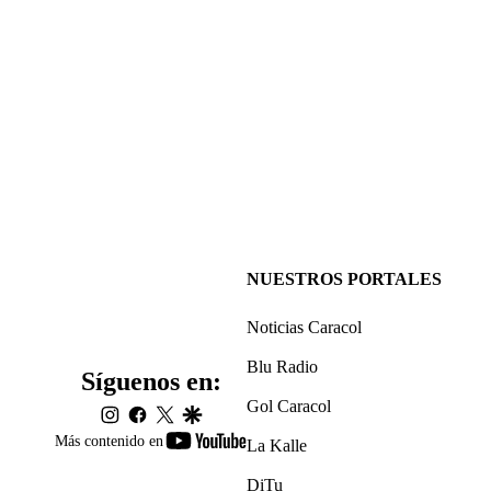
NUESTROS PORTALES
Noticias Caracol
Blu Radio
Síguenos en:
Gol Caracol
instagram
facebook
twitter
google
youtube-
Más contenido en
La Kalle
footer
DiTu