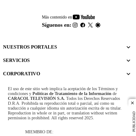
youtube-
Más contenido en
footer
instagram
facebook
twitter
google
Síguenos en:
NUESTROS PORTALES
SERVICIOS
CORPORATIVO
El uso de este sitio web implica la aceptación de los
Términos y
condiciones
y
Políticas de Tratamiento de la Información
de
CARACOL TELEVISIÓN S.A.
Todos los Derechos Reservados
D.R.A. Prohibida su reproducción total o parcial, así como su
cl
traducción a cualquier idioma sin autorización escrita de su titular.
Reproduction in whole or in part, or translation without written
PUBLICIDAD
permission is prohibited. All rights reserved 2025.
MIEMBRO DE: