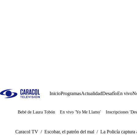
Inicio
Programas
Actualidad
Desafío
En vivo
No
Bebé de Laura Tobón
En vivo 'Yo Me Llamo'
Inscripciones 'Des
Juegos
Caracol TV
/
Escobar, el patrón del mal
/
La Policía captura