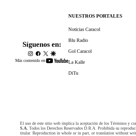
NUESTROS PORTALES
Noticias Caracol
Blu Radio
Síguenos en:
Gol Caracol
instagram
facebook
twitter
google
youtube-
Más contenido en
La Kalle
footer
DiTu
El uso de este sitio web implica la aceptación de los
Términos y co
S.A.
Todos los Derechos Reservados D.R.A. Prohibida su reproducció
titular. Reproduction in whole or in part, or translation without wri