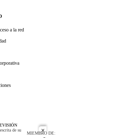
O
ceso a la red
idad
orporativa
ciones
EVISIÓN
escrita de su
close
MIEMBRO DE: