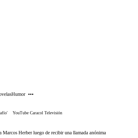
PUBLICIDAD
velas
Humor
afío'
YouTube Caracol Televisión
 a Marcos Herber luego de recibir una llamada anónima