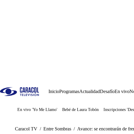
Inicio
Programas
Actualidad
Desafío
En vivo
No
En vivo 'Yo Me Llamo'
Bebé de Laura Tobón
Inscripciones 'Des
Juegos
Caracol TV
/
Entre Sombras
/
Avance: se encontrarán de fre