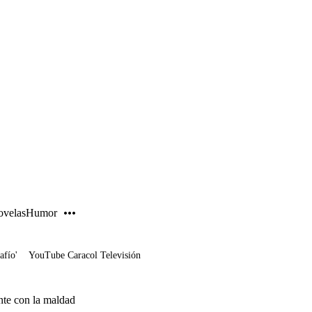
PUBLICIDAD
velas
Humor
afío'
YouTube Caracol Televisión
nte con la maldad