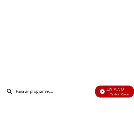
Entrada
EN VIVO
de
También Caerás
Enviar
búsqueda
búsqueda