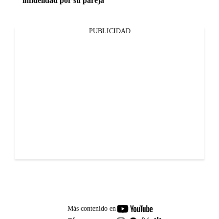
infidelidad por su pareja
PUBLICIDAD
youtube-
Más contenido en
footer