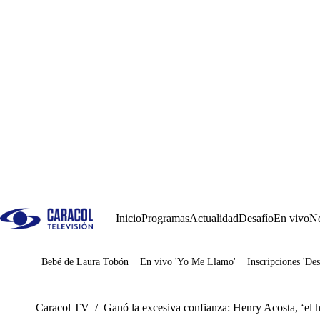
Inicio
Programas
Actualidad
Desafío
En vivo
No
Bebé de Laura Tobón
En vivo 'Yo Me Llamo'
Inscripciones 'Des
Juegos
Caracol TV
/
Ganó la excesiva confianza: Henry Acosta, ‘el 