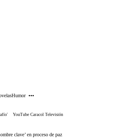
PUBLICIDAD
velas
Humor
afío'
YouTube Caracol Televisión
hombre clave’ en proceso de paz