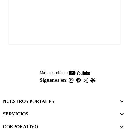
youtube-
Más contenido en
footer
instagram
facebook
twitter
google
Síguenos en:
NUESTROS PORTALES
SERVICIOS
CORPORATIVO