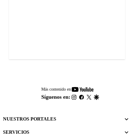
youtube-
Más contenido en
footer
instagram
facebook
twitter
google
Síguenos en:
NUESTROS PORTALES
SERVICIOS