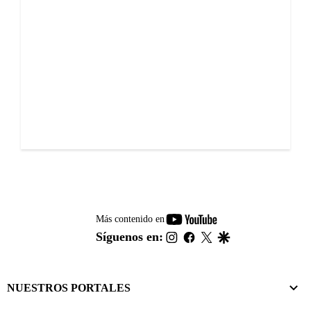
youtube-
Más contenido en
footer
instagram
facebook
twitter
google
Síguenos en:
NUESTROS PORTALES