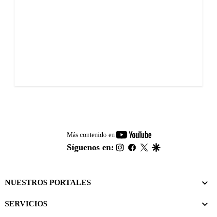
youtube-
Más contenido en
footer
instagram
facebook
twitter
google
Síguenos en:
NUESTROS PORTALES
SERVICIOS