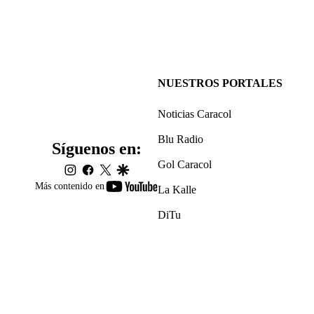
NUESTROS PORTALES
Noticias Caracol
Blu Radio
Síguenos en:
Gol Caracol
instagram
facebook
twitter
google
youtube-
Más contenido en
La Kalle
footer
DiTu