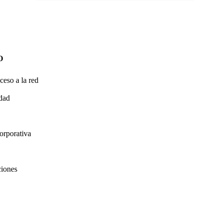
O
ceso a la red
idad
orporativa
ciones