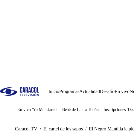
Inicio
Programas
Actualidad
Desafío
En vivo
No
En vivo 'Yo Me Llamo'
Bebé de Laura Tobón
Inscripciones 'Des
Juegos
Caracol TV
/
El cartel de los sapos
/
El Negro Mantilla le pid