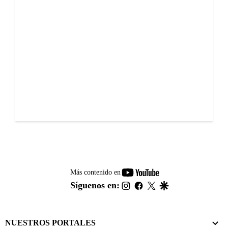
youtube-
Más contenido en
footer
instagram
facebook
twitter
google
Síguenos en:
NUESTROS PORTALES