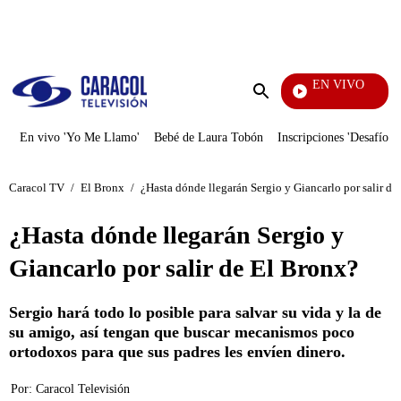
PUBLICIDAD
EN VIVO
Tamb
Enviar
búsqueda
En vivo 'Yo Me Llamo'
Bebé de Laura Tobón
Inscripciones 'Desafío'
Caracol TV
/
El Bronx
/
¿Hasta dónde llegarán Sergio y Giancarlo por salir de
¿Hasta dónde llegarán Sergio y
Giancarlo por salir de El Bronx?
Sergio hará todo lo posible para salvar su vida y la de
su amigo, así tengan que buscar mecanismos poco
ortodoxos para que sus padres les envíen dinero.
Por:
Caracol Televisión