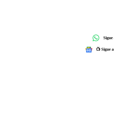
Sigue
📺 Sigue a