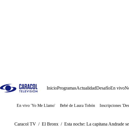
Inicio
Programas
Actualidad
Desafío
En vivo
No
En vivo 'Yo Me Llamo'
Bebé de Laura Tobón
Inscripciones 'Des
Juegos
Caracol TV
/
El Bronx
/
Esta noche: La capitana Andrade se