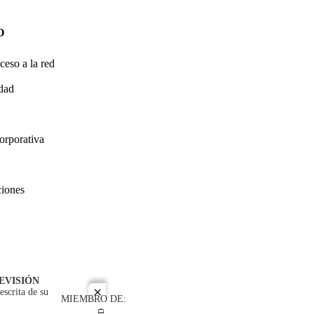
O
ceso a la red
idad
orporativa
ciones
EVISIÓN
escrita de su
close
MIEMBRO DE: