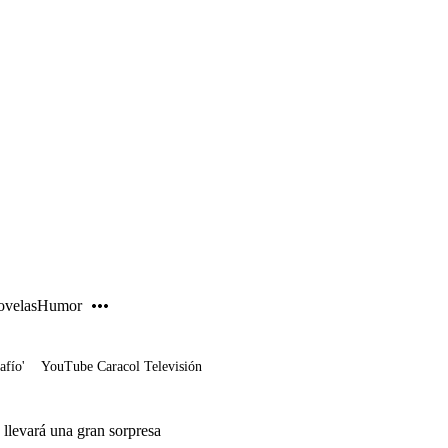
PUBLICIDAD
velas
Humor
afío'
YouTube Caracol Televisión
 llevará una gran sorpresa