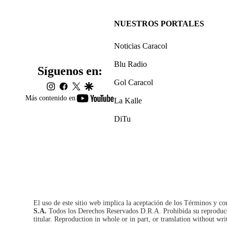
NUESTROS PORTALES
Noticias Caracol
Blu Radio
Síguenos en:
Gol Caracol
instagram
facebook
twitter
google
youtube-
Más contenido en
La Kalle
footer
DiTu
El uso de este sitio web implica la aceptación de los
Términos y co
S.A.
Todos los Derechos Reservados D.R.A. Prohibida su reproducció
titular. Reproduction in whole or in part, or translation without wri