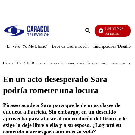
PUBLICIDAD
EN VIVO
El Juego De Mi Destino
Enviar
búsqueda
En vivo 'Yo Me Llamo'
Bebé de Laura Tobón
Inscripciones 'Desafío'
Caracol TV
/
El Bronx
/
En un acto desesperado Sara podría cometer una locu
En un acto desesperado Sara
podría cometer una locura
Picasso acude a Sara para que le de unas clases de
etiqueta a Patricia. Sin embargo, en un descuido
aprovecha para atacar al nuevo dueño del Bronx y le
exige la deje libre a ella y a su esposo. ¿Logrará su
cometido o arriesgará aún más su vida?