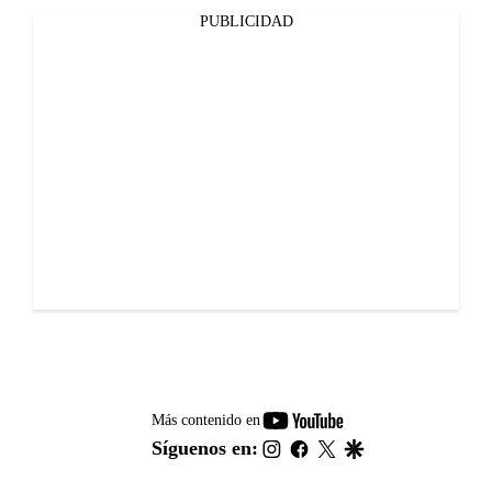
PUBLICIDAD
youtube-
Más contenido en
footer
instagram
facebook
twitter
google
Síguenos en: