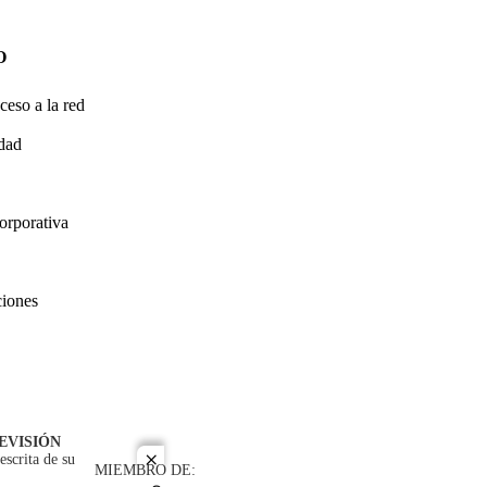
O
ceso a la red
idad
orporativa
ciones
EVISIÓN
escrita de su
close
MIEMBRO DE: