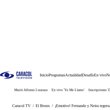
Inicio
Programas
Actualidad
Desafío
En vivo
No
Murió Alfonso Lizarazo
En vivo 'Yo Me Llamo'
Inscripciones '
Juegos
Caracol TV
/
El Bronx
/
¡Emotivo! Fernando y Neira regresa