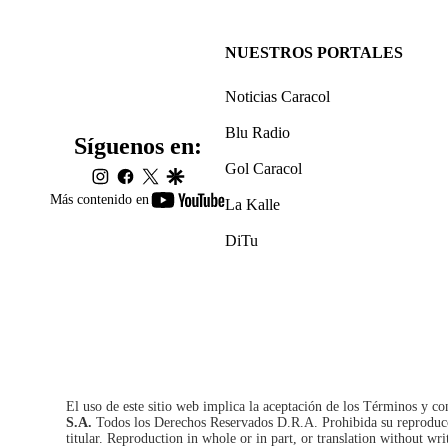
NUESTROS PORTALES
Noticias Caracol
Blu Radio
Síguenos en:
Gol Caracol
instagram
facebook
twitter
google
youtube-
Más contenido en
La Kalle
footer
DiTu
El uso de este sitio web implica la aceptación de los
Términos y co
S.A.
Todos los Derechos Reservados D.R.A. Prohibida su reproducció
titular. Reproduction in whole or in part, or translation without wri