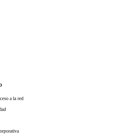
O
ceso a la red
idad
orporativa