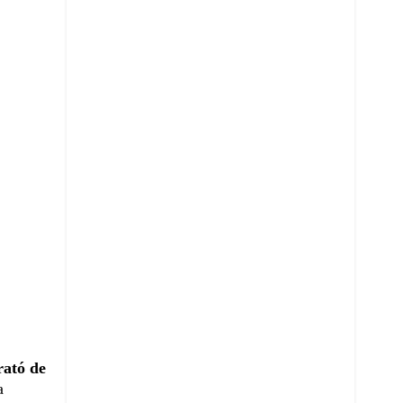
rató de
a