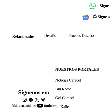
Sigue
📺 Sigue a
Desafío
Pruebas Desafío
Relacionados
NUESTROS PORTALES
Noticias Caracol
Blu Radio
Síguenos en:
Gol Caracol
instagram
facebook
twitter
google
youtube-
Más contenido en
La Kalle