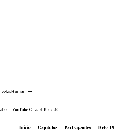
PUBLICIDAD
velas
Humor
afío'
YouTube Caracol Televisión
Inicio
Capítulos
Participantes
Reto 3X