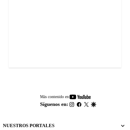
youtube-
Más contenido en
footer
instagram
facebook
twitter
google
Síguenos en:
NUESTROS PORTALES