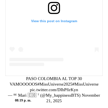
View this post on Instagram
PASO COLOMBIA AL TOP 30
VAMOOOOOS
#MissUniverse2025
#MissUniverse
pic.twitter.com/DIhPfirKyn
— ᴮᴱ Mari 🇨🇴 ⁷ (@My_happinessBTS)
November
21, 2025
08:19 p. m.