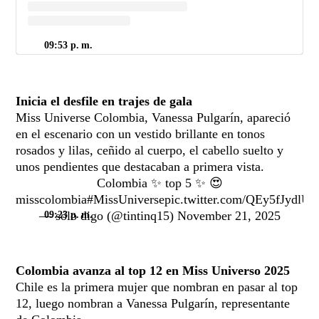
09:53 p. m.
Inicia el desfile en trajes de gala
Miss Universe Colombia, Vanessa Pulgarín, apareció
en el escenario con un vestido brillante en tonos
rosados y lilas, ceñido al cuerpo, el cabello suelto y
unos pendientes que destacaban a primera vista.
Colombia ✨ top 5 ✨ 😍
#misscolombia
#MissUniverse
pic.twitter.com/QEy5fJydlU
— sólo digo (@tintinq15)
November 21, 2025
09:23 p. m.
Colombia avanza al top 12 en Miss Universo 2025
Chile es la primera mujer que nombran en pasar al top
12, luego nombran a Vanessa Pulgarín, representante