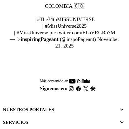
COLOMBIA 🇨🇴
|
#The74thMISSUNIVERSE
|
#MissUniverse2025
|
#MissUniverse
pic.twitter.com/ELaVRGRn7M
— ✨𝐢𝐧𝐬𝐩𝐢𝐫𝐢𝐧𝐠𝐏𝐚𝐠𝐞𝐚𝐧𝐭 (@inspoPageant)
November
21, 2025
youtube-
Más contenido en
footer
instagram
facebook
twitter
google
Síguenos en:
NUESTROS PORTALES
SERVICIOS