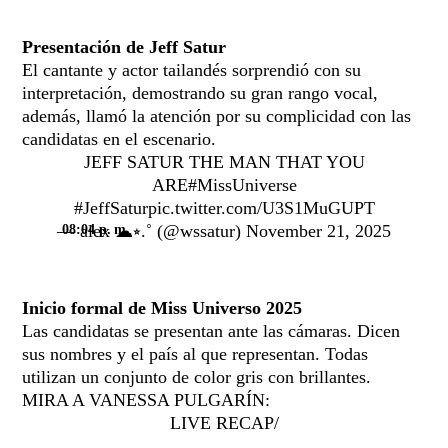
Presentación de Jeff Satur
El cantante y actor tailandés sorprendió con su
interpretación, demostrando su gran rango vocal,
además, llamó la atención por su complicidad con las
candidatas en el escenario.
JEFF SATUR THE MAN THAT YOU
ARE
#MissUniverse
#JeffSatur
pic.twitter.com/U3S1MuGUPT
— alex ☁︎⭒.˚ (@wssatur)
November 21, 2025
08:04 p. m.
Inicio formal de Miss Universo 2025
Las candidatas se presentan ante las cámaras. Dicen
sus nombres y el país al que representan. Todas
utilizan un conjunto de color gris con brillantes.
MIRA A VANESSA PULGARÍN:
LIVE RECAP/