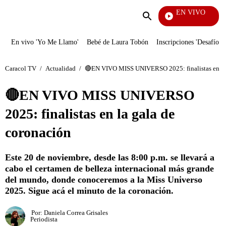
EN VIVO
Noti
Enviar
búsqueda
En vivo 'Yo Me Llamo'
Bebé de Laura Tobón
Inscripciones 'Desafío'
Caracol TV
/
Actualidad
/
🔴EN VIVO MISS UNIVERSO 2025: finalistas en la 
🔴EN VIVO MISS UNIVERSO
2025: finalistas en la gala de
coronación
Este 20 de noviembre, desde las 8:00 p.m. se llevará a
cabo el certamen de belleza internacional más grande
del mundo, donde conoceremos a la Miss Universo
2025. Sigue acá el minuto de la coronación.
Por:
Daniela Correa Grisales
Periodista