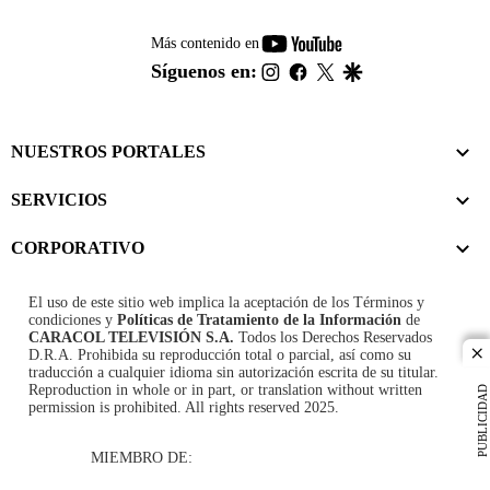
youtube-
Más contenido en
footer
instagram
facebook
twitter
google
Síguenos en:
NUESTROS PORTALES
SERVICIOS
CORPORATIVO
El uso de este sitio web implica la aceptación de los
Términos y
condiciones
y
Políticas de Tratamiento de la Información
de
CARACOL TELEVISIÓN S.A.
Todos los Derechos Reservados
D.R.A. Prohibida su reproducción total o parcial, así como su
cl
traducción a cualquier idioma sin autorización escrita de su titular.
Reproduction in whole or in part, or translation without written
PUBLICIDAD
permission is prohibited. All rights reserved 2025.
MIEMBRO DE: