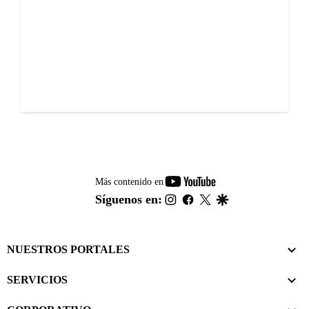
youtube-
Más contenido en
footer
instagram
facebook
twitter
google
Síguenos en:
NUESTROS PORTALES
SERVICIOS