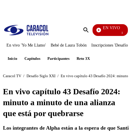
PUBLICIDAD
EN VIVO
El Juego D
Enviar
búsqueda
En vivo 'Yo Me Llamo'
Bebé de Laura Tobón
Inscripciones 'Desafío'
Inicio
Capítulos
Participantes
Reto 3X
Caracol TV
/
Desafío Siglo XXI
/
En vivo capítulo 43 Desafío 2024: minuto a 
En vivo capítulo 43 Desafío 2024:
minuto a minuto de una alianza
que está por quebrarse
Los integrantes de Alpha están a la espera de que Santi