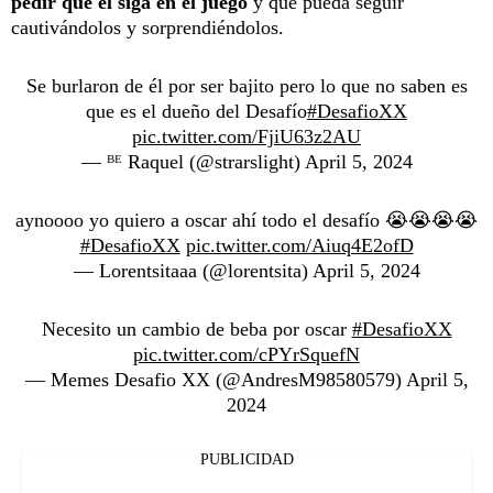
pedir que él siga en el juego
y que pueda seguir
cautivándolos y sorprendiéndolos.
Se burlaron de él por ser bajito pero lo que no saben es
que es el dueño del Desafío
#DesafioXX
pic.twitter.com/FjiU63z2AU
— ᴮᴱ Raquel (@strarslight)
April 5, 2024
aynoooo yo quiero a oscar ahí todo el desafío 😭😭😭😭
#DesafioXX
pic.twitter.com/Aiuq4E2ofD
— Lorentsitaaa (@lorentsita)
April 5, 2024
Necesito un cambio de beba por oscar
#DesafioXX
pic.twitter.com/cPYrSquefN
— Memes Desafio XX (@AndresM98580579)
April 5,
2024
PUBLICIDAD