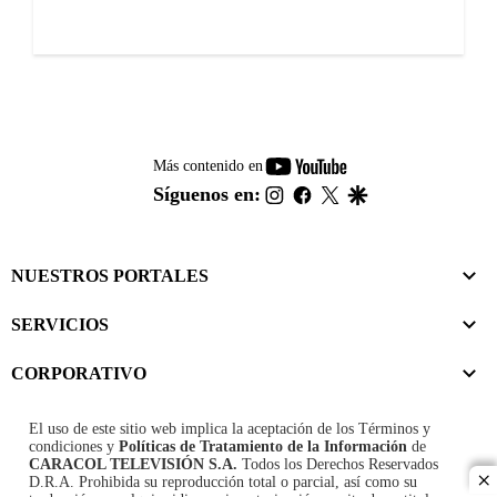
youtube-
Más contenido en
footer
instagram
facebook
twitter
google
Síguenos en:
NUESTROS PORTALES
SERVICIOS
CORPORATIVO
El uso de este sitio web implica la aceptación de los
Términos y
condiciones
y
Políticas de Tratamiento de la Información
de
CARACOL TELEVISIÓN S.A.
Todos los Derechos Reservados
D.R.A. Prohibida su reproducción total o parcial, así como su
cl