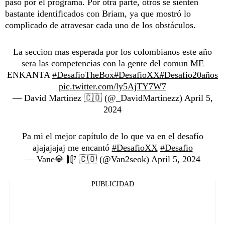
paso por el programa. Por otra parte, otros se sienten
bastante identificados con Briam, ya que mostró lo
complicado de atravesar cada uno de los obstáculos.
La seccion mas esperada por los colombianos este año
sera las competencias con la gente del comun ME
ENKANTA
#DesafioTheBox
#DesafioXX
#Desafio20años
pic.twitter.com/ly5AjTY7W7
— David Martinez 🇨🇴 (@_DavidMartinezz)
April 5,
2024
Pa mi el mejor capítulo de lo que va en el desafío
ajajajajaj me encantó
#DesafioXX
#Desafio
— Vane💎 ⟭⟬⁷ 🇨🇴 (@Van2seok)
April 5, 2024
PUBLICIDAD