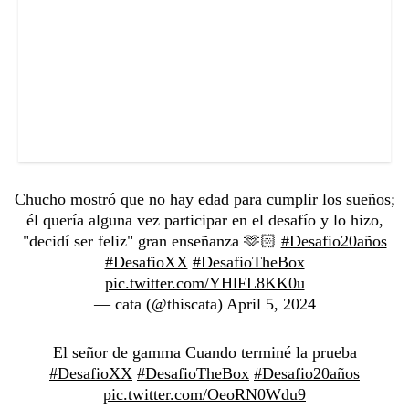
Chucho mostró que no hay edad para cumplir los sueños;
él quería alguna vez participar en el desafío y lo hizo,
"decidí ser feliz" gran enseñanza 🫶🏻
#Desafio20años
#DesafioXX
#DesafioTheBox
pic.twitter.com/YHlFL8KK0u
— cata (@thiscata)
April 5, 2024
El señor de gamma Cuando terminé la prueba
#DesafioXX
#DesafioTheBox
#Desafio20años
pic.twitter.com/OeoRN0Wdu9