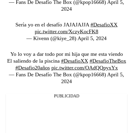
— Fans De Desafío The Box (@kpop16668)
April 5,
2024
Sería yo en el desafío JAJAJAJJA
#DesafioXX
pic.twitter.com/XczyKocFK8
— Kivenn (@kiye_28)
April 5, 2024
Yo lo voy a dar todo por mi hija que me esta viendo
El saliendo de la piscina
#DesafioXX
#DesafioTheBox
#Desafio20años
pic.twitter.com/OAdQQpyxYx
— Fans De Desafío The Box (@kpop16668)
April 5,
2024
PUBLICIDAD