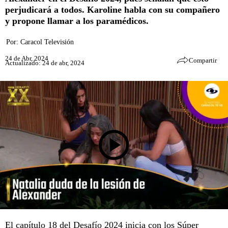
perjudicará a todos. Karoline habla con su compañero
y propone llamar a los paramédicos.
Por:
Caracol Televisión
24 de Abr, 2024
Compartir
Actualizado: 24 de abr, 2024
El capítulo 18 del
Desafío 2024
inicia con los Súper