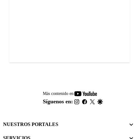
youtube-
Más contenido en
footer
instagram
facebook
twitter
google
Síguenos en:
NUESTROS PORTALES
SERVICIOS