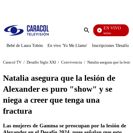
PUBLICIDAD
EN VIVO
El J
Enviar
búsqueda
Bebé de Laura Tobón
En vivo 'Yo Me Llamo'
Inscripciones 'Desafío'
Caracol TV
/
Desafío Siglo XXI
/
Convivencia
/
Natalia asegura que la lesió
Natalia asegura que la lesión de
Alexander es puro "show" y se
niega a creer que tenga una
fractura
Las mujeres de Gamma se preocupan por la lesión de
Alexander en el Desafío 2024, pues señalan que esto