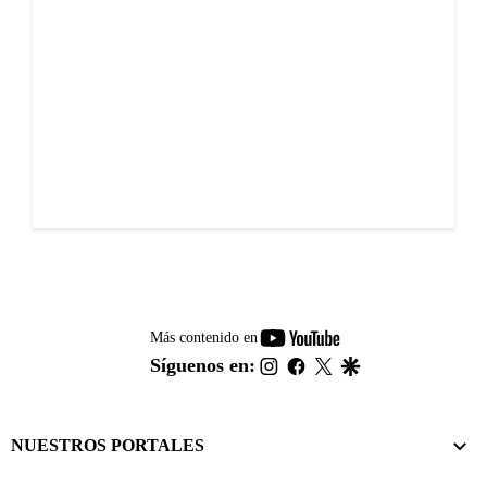
youtube-
Más contenido en
footer
instagram
facebook
twitter
google
Síguenos en:
NUESTROS PORTALES