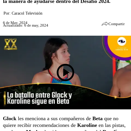
la manera de ayudarse dentro del Desafío 2024.
Por:
Caracol Televisión
6 de May, 2024
Compartir
Actualizado: 6 de may, 2024
Glock
les menciona a sus compañeros de
Beta
que no
quiere recibir recomendaciones de
Karoline
en las pistas,