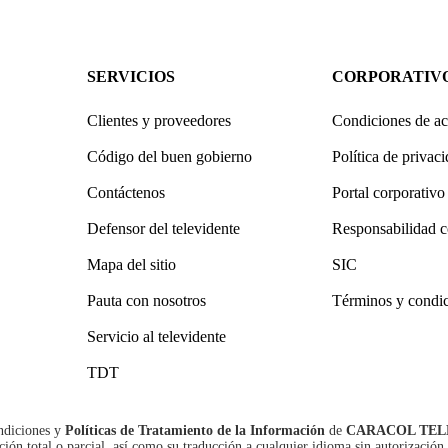
SERVICIOS
CORPORATIV
Clientes y proveedores
Condiciones de ac
Código del buen gobierno
Política de privac
Contáctenos
Portal corporativo
Defensor del televidente
Responsabilidad c
Mapa del sitio
SIC
Pauta con nosotros
Términos y condi
Servicio al televidente
TDT
ndiciones
y
Políticas de Tratamiento de la Información
de
CARACOL TEL
n total o parcial, así como su traducción a cualquier idioma sin autorización 