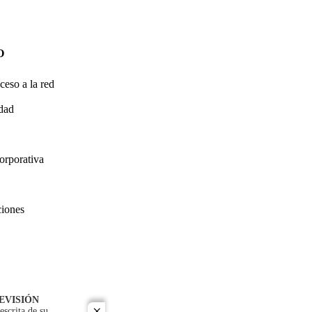
O
ceso a la red
idad
orporativa
ciones
EVISIÓN
escrita de su