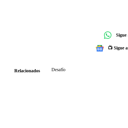
Sigue
📺 Sigue a
Desafío
Relacionados