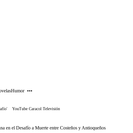
PUBLICIDAD
velas
Humor
afío'
YouTube Caracol Televisión
ina en el Desafío a Muerte entre Costeños y Antioqueños