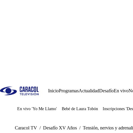
Inicio
Programas
Actualidad
Desafío
En vivo
No
En vivo 'Yo Me Llamo'
Bebé de Laura Tobón
Inscripciones 'Des
Juegos
Caracol TV
/
Desafío XV Años
/
Tensión, nervios y adrenal