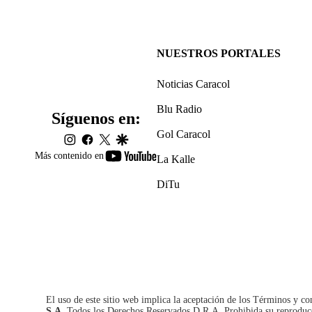
NUESTROS PORTALES
Noticias Caracol
Blu Radio
Síguenos en:
Gol Caracol
instagram
facebook
twitter
google
youtube-
Más contenido en
La Kalle
footer
DiTu
El uso de este sitio web implica la aceptación de los
Términos y co
S.A.
Todos los Derechos Reservados D.R.A. Prohibida su reproducció