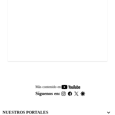
youtube-
Más contenido en
footer
instagram
facebook
twitter
google
Síguenos en:
NUESTROS PORTALES